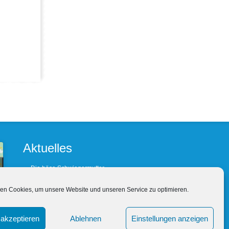
Aktuelles
Die böse Schwiegermutter
Barfuß oder Lackshuh ?
en Cookies, um unsere Website und unseren Service zu optimieren.
(Un- Treue lohnt sich nicht
Wein, Weib und Wechselbezüglichkeit
akzeptieren
Ablehnen
Einstellungen anzeigen