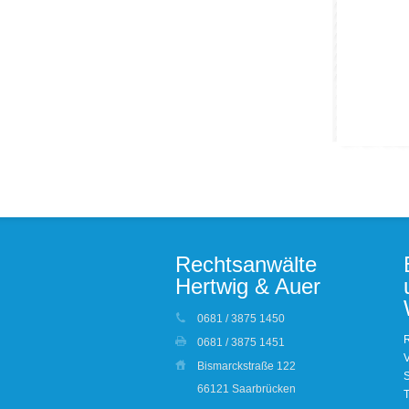
Rechtsanwälte
Hertwig & Auer
0681 / 3875 1450
R
0681 / 3875 1451
V
Bismarckstraße 122
S
66121 Saarbrücken
T