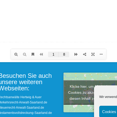
Besuchen Sie auch
unsere weiteren
Klicke hier, um Marketing-
Webseiten:
Cookies zu akzeptieren und
Wir verwend
echtsanwälte Hertwig & Auer
diesen Inhalt zu aktivieren
erkehrsrecht-Anwalt-Saarland.de
teuerrecht-Anwalt-Saarland.de
Cookies 
estamentsvollstreckung-Saarland.de