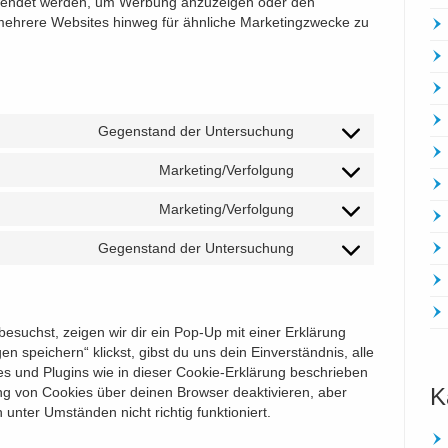
erwendet werden, um Werbung anzuzeigen oder den
mehrere Websites hinweg für ähnliche Marketingzwecke zu
Gegenstand der Untersuchung
Consent
to
Marketing/Verfolgung
Consent
service
to
wordpress
Marketing/Verfolgung
Consent
service
to
google-
Gegenstand der Untersuchung
Consent
service
fonts
to
google-
service
maps
sonstiges
suchst, zeigen wir dir ein Pop-Up mit einer Erklärung
n speichern“ klickst, gibst du uns dein Einverständnis, alle
es und Plugins wie in dieser Cookie-Erklärung beschrieben
K
g von Cookies über deinen Browser deaktivieren, aber
unter Umständen nicht richtig funktioniert.