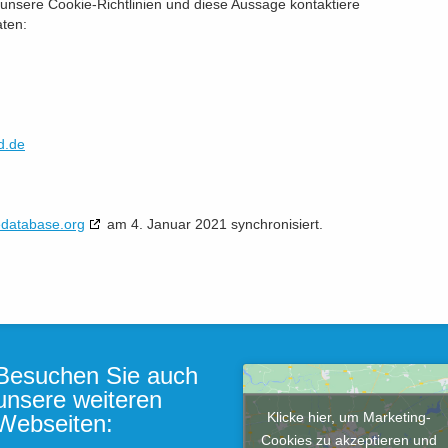
nsere Cookie-Richtlinien und diese Aussage kontaktiere
aten:
d.de
edatabase.org
am 4. Januar 2021 synchronisiert.
Besuchen Sie auch
unsere weiteren
Klicke hier, um Marketing-
Webseiten:
Cookies zu akzeptieren und