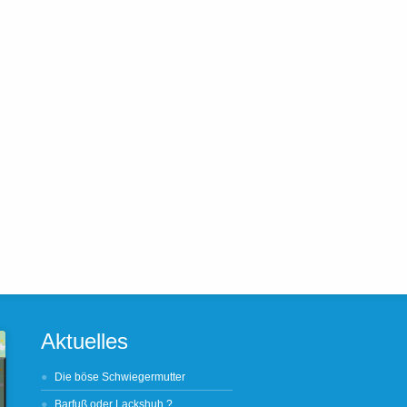
Aktuelles
Die böse Schwiegermutter
Barfuß oder Lackshuh ?