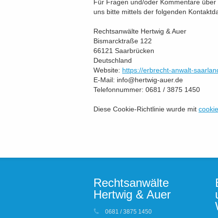
Für Fragen und/oder Kommentare über u
uns bitte mittels der folgenden Kontaktd
Rechtsanwälte Hertwig & Auer
Bismarcktraße 122
66121 Saarbrücken
Deutschland
Website:
https://erbrecht-anwalt-saarlan
E-Mail:
ed.reua-giwtreh@ofni
Telefonnummer: 0681 / 3875 1450
Diese Cookie-Richtlinie wurde mit
cooki
Rechtsanwälte
Hertwig & Auer
0681 / 3875 1450