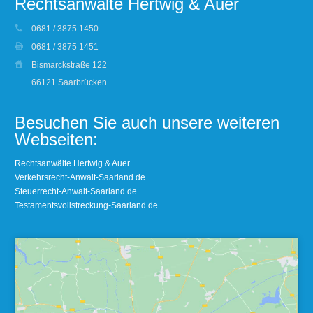
Rechtsanwälte Hertwig & Auer
0681 / 3875 1450
0681 / 3875 1451
Bismarckstraße 122
66121 Saarbrücken
Besuchen Sie auch unsere weiteren
Webseiten:
Rechtsanwälte Hertwig & Auer
Verkehrsrecht-Anwalt-Saarland.de
Steuerrecht-Anwalt-Saarland.de
Testamentsvollstreckung-Saarland.de