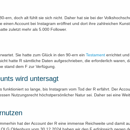
80-ern, doch alt fühlt sie sich nicht. Daher hat sie bei der Volkshochs
e einen Account bei Instagram eröffnet und dort ihre zahlreichen Kunsto
atte zuletzt mehr als 5.000 Follower.
erwartet. Sie hatte zum Glück in den 90-ern ein
Testament
errichtet und
sicht hatte R sämtliche Daten aufgeschrieben, die erforderlich waren, 
ne stand dem F zur Verfügung.
unts wird untersagt
 funktioniert so lange, bis Instagram vom Tod der R erfährt. Der Acco
ssen Nutzungsrecht höchstpersönlicher Natur sei. Daher sei eine We
rnutzen
. Immerhin hat der Account der R eine immense Reichweite und damit 
des OLG Oldenburg vom 30.12.2024 haben wir den F erfolgreich gegen 