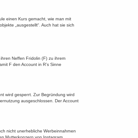
chule einen Kurs gemacht, wie man mit
bjekte „ausgestellt“. Auch hat sie sich
 ihren Neffen Fridolin (F) zu ihrem
damit F den Account in R’s Sinne
unt wird gesperrt. Zur Begründung wird
iternutzung ausgeschlossen. Der Account
auch nicht unerhebliche Werbeinnahmen
den Mutterkonzern von Instagram