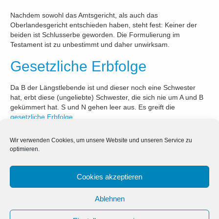
Nachdem sowohl das Amtsgericht, als auch das
Oberlandesgericht entschieden haben, steht fest: Keiner der
beiden ist Schlusserbe geworden. Die Formulierung im
Testament ist zu unbestimmt und daher unwirksam.
Gesetzliche Erbfolge
Da B der Längstlebende ist und dieser noch eine Schwester
hat, erbt diese (ungeliebte) Schwester, die sich nie um A und B
gekümmert hat. S und N gehen leer aus. Es greift die
gesetzliche Erbfolge
.
Dies zeigt einmal mehr, wie wichtig eine fundierte
Beratung
ist.
Wir verwenden Cookies, um unsere Website und unseren Service zu
Wir helfen Ihnen gerne. Vereinbaren Sie am besten gleich einen
optimieren.
Termin zur Beratung unter 0681 3875 1450.
Cookies akzeptieren
Ablehnen
←
Kinder, Kinder
Dauerbrenner Digitales
→