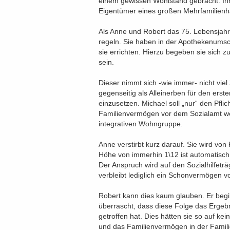
einem gewissen Wohlstand gebracht. Ihr 
Eigentümer eines großen Mehrfamilienh
Als Anne und Robert das 75. Lebensjahr 
regeln. Sie haben in der Apothekenum
sie errichten. Hierzu begeben sie sich zu
sein.
Dieser nimmt sich -wie immer- nicht viel 
gegenseitig als Alleinerben für den erst
einzusetzen. Michael soll „nur“ den Pflic
Familienvermögen vor dem Sozialamt wei
integrativen Wohngruppe.
Anne verstirbt kurz darauf. Sie wird von 
Höhe von immerhin 1\12 ist automatisch
Der Anspruch wird auf den Sozialhilfetr
verbleibt lediglich ein Schonvermögen v
Robert kann dies kaum glauben. Er begibt
überrascht, dass diese Folge das Ergebni
getroffen hat. Dies hätten sie so auf kei
und das Familienvermögen in der Familie