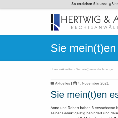
So erreichen Sie uns:
Bis
Sie mein(t)en
Home
»
Aktuelles
»
Sie mein(t)en es doch nur gut
Aktuelles
|
4. November 2021
Sie mein(t)en e
Anne und Robert haben 3 erwachsene Kin
seiner Geburt geistig behindert und dau