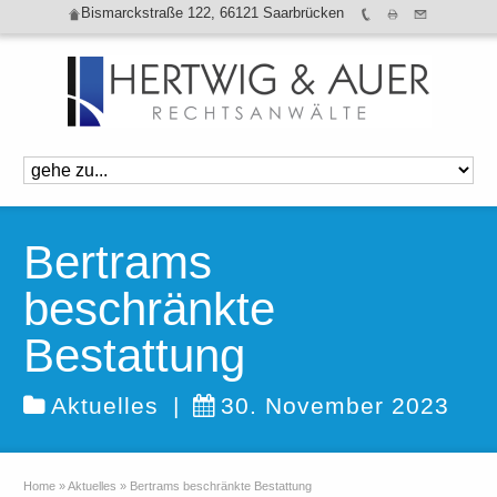
Bismarckstraße 122, 66121 Saarbrücken
Bertrams
beschränkte
Bestattung
Aktuelles
|
30. November 2023
Home
»
Aktuelles
»
Bertrams beschränkte Bestattung