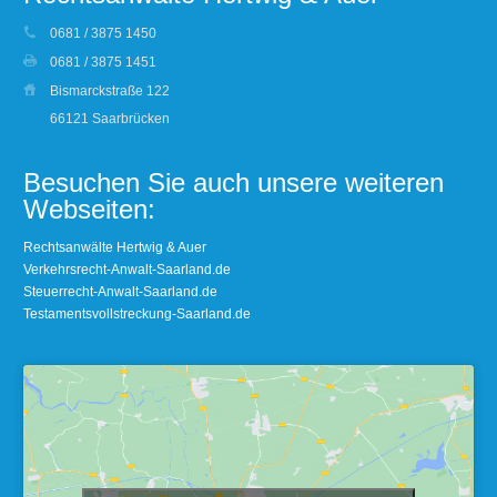
0681 / 3875 1450
0681 / 3875 1451
Bismarckstraße 122
66121 Saarbrücken
Besuchen Sie auch unsere weiteren
Webseiten:
Rechtsanwälte Hertwig & Auer
Verkehrsrecht-Anwalt-Saarland.de
Steuerrecht-Anwalt-Saarland.de
Testamentsvollstreckung-Saarland.de