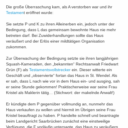
Die große Überraschung kam, als A verstorben war und ihr
Testamen
t eröffnet wurde:
Sie setzte P und K zu ihren Alleinerben ein, jedoch unter der
Bedingung, dass L das gemeinsam bewohnte Haus nie mehr
betreten darf. Bei Zuwiderhandlungen sollte das Haus
veräußert und der Erlös einer mildtätigen Organisation
zukommen.
Zur Überwachung der Bedingung setzte sie ihren langjährigen
Squash-Kameraden, den „bekannten“ Rechtsanwalt Friedwart
Grün (F) als
Testamentsvollstrecker
ein. Dieser witterte ein
Geschäft und „observierte“ fortan das Haus in St. Wendel. Als
er sah, dass L nach wie vor in dem Haus ein- und ausging, sah
er seine Stunde gekommen! Praktischerweise war seine Frau
Kristel als Maklerin tätig… (Stichwort: der makelnde Anwalt!)
Er kündigte dem P gegenüber vollmundig an, nunmehr das
Haus verkaufen zu wollen und hiermit im Übrigen seine Frau
Kristel beauftragt zu haben. P handelte schnell und beantragte
beim Landgericht Saarbrücken zunächst eine einstweilige
Verfügung, die F vorläufig untersagte, das Haus zu veräußern.