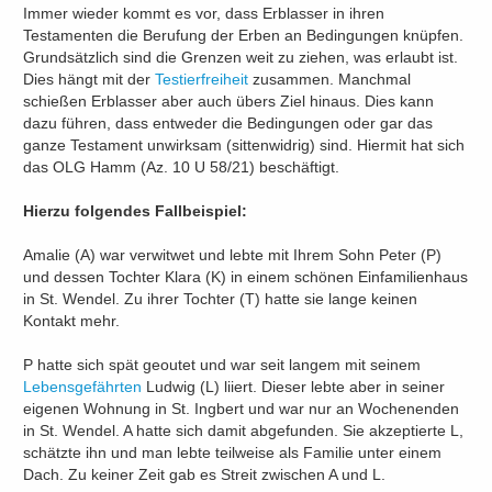
Immer wieder kommt es vor, dass Erblasser in ihren
Testamenten die Berufung der Erben an Bedingungen knüpfen.
Grundsätzlich sind die Grenzen weit zu ziehen, was erlaubt ist.
Dies hängt mit der
Testierfreiheit
zusammen. Manchmal
schießen Erblasser aber auch übers Ziel hinaus. Dies kann
dazu führen, dass entweder die Bedingungen oder gar das
ganze Testament unwirksam (sittenwidrig) sind. Hiermit hat sich
das OLG Hamm (Az. 10 U 58/21) beschäftigt.
Hierzu folgendes Fallbeispiel:
Amalie (A) war verwitwet und lebte mit Ihrem Sohn Peter (P)
und dessen Tochter Klara (K) in einem schönen Einfamilienhaus
in St. Wendel. Zu ihrer Tochter (T) hatte sie lange keinen
Kontakt mehr.
P hatte sich spät geoutet und war seit langem mit seinem
Lebensgefährten
Ludwig (L) liiert. Dieser lebte aber in seiner
eigenen Wohnung in St. Ingbert und war nur an Wochenenden
in St. Wendel. A hatte sich damit abgefunden. Sie akzeptierte L,
schätzte ihn und man lebte teilweise als Familie unter einem
Dach. Zu keiner Zeit gab es Streit zwischen A und L.