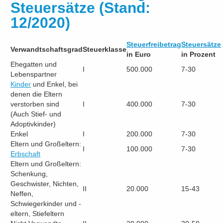
Steuersätze (Stand:
12/2020)
Steuerfreibetrag
Steuersätze
Verwandtschaftsgrad
Steuerklasse
in Euro
in Prozent
Ehegatten und
I
500.000
7-30
Lebenspartner
Kinder
und Enkel, bei
denen die Eltern
verstorben sind
I
400.000
7-30
(Auch Stief- und
Adoptivkinder)
Enkel
I
200.000
7-30
Eltern und Großeltern:
I
100.000
7-30
Erbschaft
Eltern und Großeltern:
Schenkung,
Geschwister, Nichten,
II
20.000
15-43
Neffen,
Schwiegerkinder und -
eltern, Stiefeltern