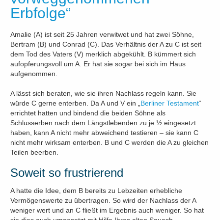
Erbfolge“
Amalie (A) ist seit 25 Jahren verwitwet und hat zwei Söhne,
Bertram (B) und Conrad (C). Das Verhältnis der A zu C ist seit
dem Tod des Vaters (V) merklich abgekühlt. B kümmert sich
aufopferungsvoll um A. Er hat sie sogar bei sich im Haus
aufgenommen.
A lässt sich beraten, wie sie ihren Nachlass regeln kann. Sie
würde C gerne enterben. Da A und V ein „
Berliner Testament
“
errichtet hatten und bindend die beiden Söhne als
Schlusserben nach dem Längstlebenden zu je ½ eingesetzt
haben, kann A nicht mehr abweichend testieren – sie kann C
nicht mehr wirksam enterben. B und C werden die A zu gleichen
Teilen beerben.
Soweit so frustrierend
A hatte die Idee, dem B bereits zu Lebzeiten erhebliche
Vermögenswerte zu übertragen. So wird der Nachlass der A
weniger wert und an C fließt im Ergebnis auch weniger. So hat
sie dies auch umgesetzt mit Hilfe Ihres alten Squash-