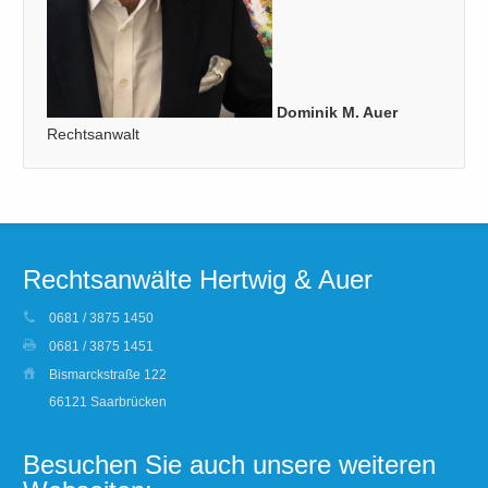
Dominik M. Auer
Rechtsanwalt
Rechtsanwälte Hertwig & Auer
0681 / 3875 1450
0681 / 3875 1451
Bismarckstraße 122
66121 Saarbrücken
Besuchen Sie auch unsere weiteren