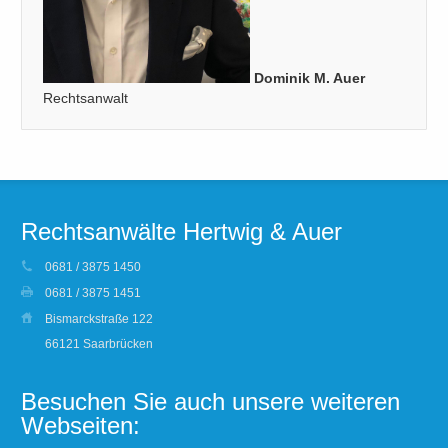
Dominik M. Auer
Rechtsanwalt
Rechtsanwälte Hertwig & Auer
0681 / 3875 1450
0681 / 3875 1451
Bismarckstraße 122
66121 Saarbrücken
Besuchen Sie auch unsere weiteren
Webseiten: