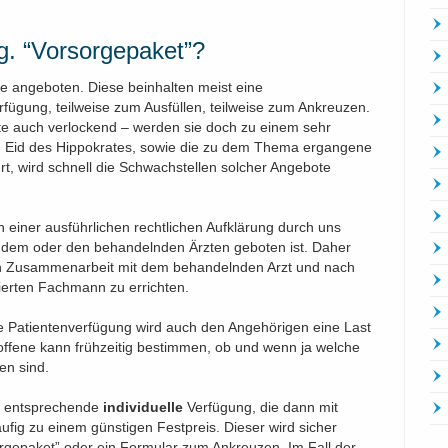
og. “Vorsorgepaket”?
e angeboten. Diese beinhalten meist eine
fügung, teilweise zum Ausfüllen, teilweise zum Ankreuzen.
ote auch verlockend – werden sie doch zu einem sehr
n Eid des Hippokrates, sowie die zu dem Thema ergangene
, wird schnell die Schwachstellen solcher Angebote
n einer ausführlichen rechtlichen Aufklärung durch uns
 dem oder den behandelnden Ärzten geboten ist. Daher
 in Zusammenarbeit mit dem behandelnden Arzt und nach
ierten Fachmann zu errichten.
te Patientenverfügung wird auch den Angehörigen eine Last
ffene kann frühzeitig bestimmen, ob und wenn ja welche
n sind.
ne entsprechende
individuelle
Verfügung, die dann mit
ufig zu einem günstigen Festpreis. Dieser wird sicher
sorgepaket” oder ein Formular zum Ankreuzen. Im Fall der