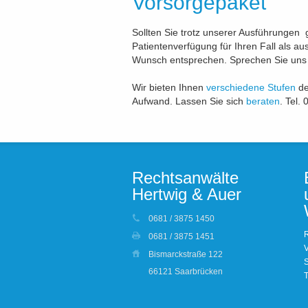
Vorsorgepaket
Sollten Sie trotz unserer Ausführungen 
Patientenverfügung für Ihren Fall als a
Wunsch entsprechen. Sprechen Sie uns
Wir bieten Ihnen
verschiedene Stufen
de
Aufwand. Lassen Sie sich
beraten
. Tel.
Rechtsanwälte
Hertwig & Auer
0681 / 3875 1450
R
0681 / 3875 1451
V
Bismarckstraße 122
S
66121 Saarbrücken
T