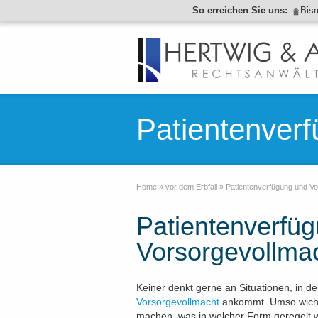
So erreichen Sie uns:
Bis
Patientenver
Home
»
vor dem Erbfall
»
Patientenverfügung und Vo
Patientenverfü
Vorsorgevollma
Keiner denkt gerne an Situationen, in d
Vorsorgevollmacht
ankommt. Umso wichtig
machen, was in welcher Form geregelt w