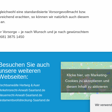
gleichwohl eine standardisierte Vorsorgevollmacht bzw.
usreichend erachten, so können wir natürlich auch diesem
 an.
r Vorsorge – je nach Wunsch und je nach gewünschtem
 0681 3875 1450
Besuchen Sie auch
unsere weiteren
Klicke hier, um Marketing-
Webseiten:
Cookies zu akzeptieren und
echtsanwälte Hertwig & Auer
diesen Inhalt zu aktivieren
erkehrsrecht-Anwalt-Saarland.de
teuerrecht-Anwalt-Saarland.de
estamentsvollstreckung-Saarland.de
Wir verwend