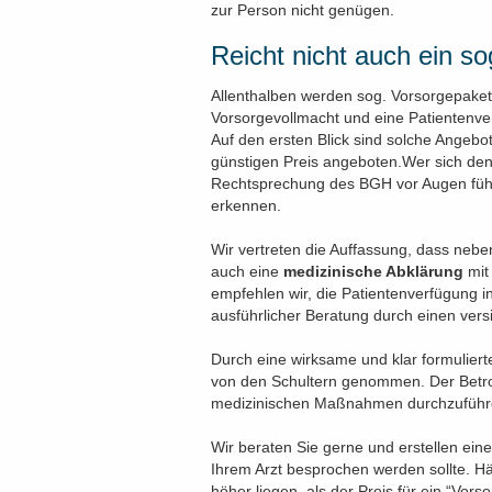
zur Person nicht genügen.
Reicht nicht auch ein s
Allenthalben werden sog. Vorsorgepaket
Vorsorgevollmacht und eine Patientenver
Auf den ersten Blick sind solche Angeb
günstigen Preis angeboten.Wer sich de
Rechtsprechung des BGH vor Augen führt
erkennen.
Wir vertreten die Auffassung, dass nebe
auch eine
medizinische Abklärung
mit
empfehlen wir, die Patientenverfügung
ausführlicher Beratung durch einen vers
Durch eine wirksame und klar formulier
von den Schultern genommen. Der Betro
medizinischen Maßnahmen durchzuführe
Wir beraten Sie gerne und erstellen ei
Ihrem Arzt besprochen werden sollte. Hä
höher liegen, als der Preis für ein “Vor